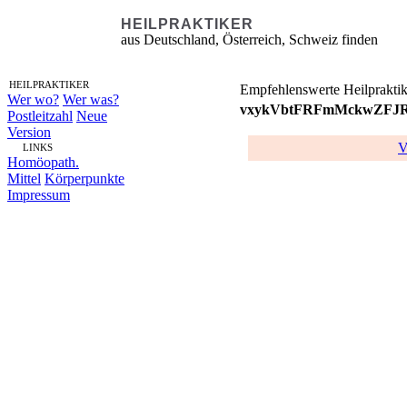
HEILPRAKTIKER
aus Deutschland, Österreich, Schweiz finden
HEILPRAKTIKER
Empfehlenswerte Heilpraktik
Wer wo?
Wer was?
vxykVbtFRFmMckwZFJ
Postleitzahl
Neue
Version
V
LINKS
Homöopath.
Mittel
Körperpunkte
Impressum