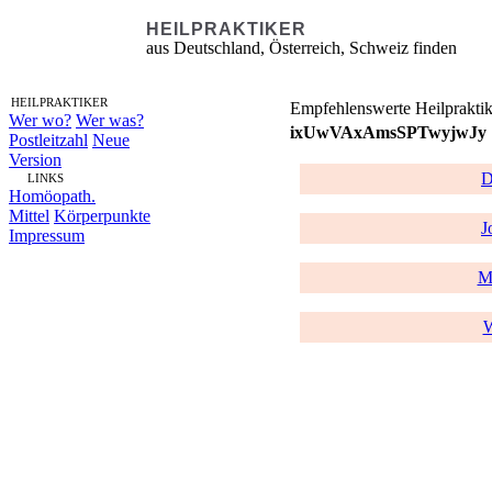
HEILPRAKTIKER
aus Deutschland, Österreich, Schweiz finden
HEILPRAKTIKER
Empfehlenswerte Heilpraktik
Wer wo?
Wer was?
ixUwVAxAmsSPTwyjwJy
Postleitzahl
Neue
Version
D
LINKS
Homöopath.
Mittel
Körperpunkte
J
Impressum
M
W