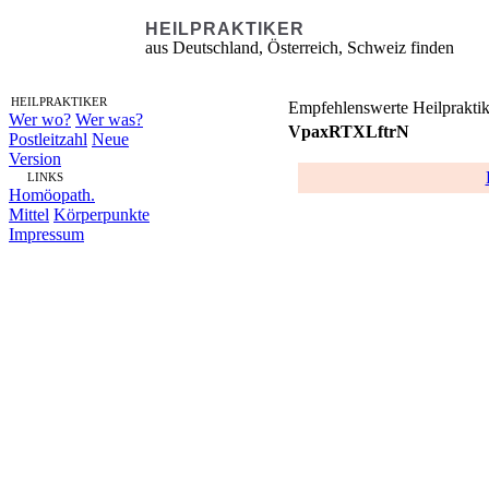
HEILPRAKTIKER
aus Deutschland, Österreich, Schweiz finden
HEILPRAKTIKER
Empfehlenswerte Heilpraktik
Wer wo?
Wer was?
VpaxRTXLftrN
Postleitzahl
Neue
Version
LINKS
Homöopath.
Mittel
Körperpunkte
Impressum