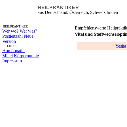
HEILPRAKTIKER
aus Deutschland, Österreich, Schweiz finden
HEILPRAKTIKER
Empfehlenswerte Heilpraktik
Wer wo?
Wer was?
Vital und Stoffwechselopt
Postleitzahl
Neue
Version
Yesha
LINKS
Homöopath.
Mittel
Körperpunkte
Impressum