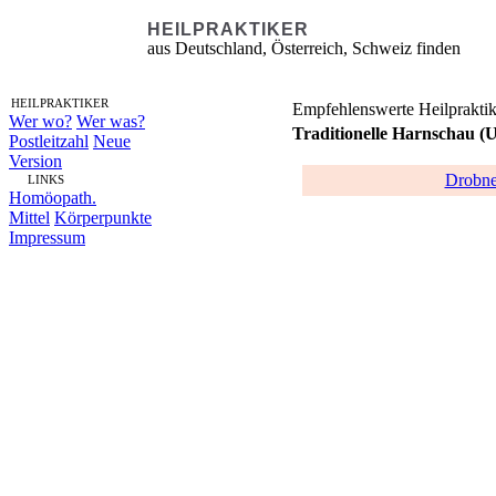
HEILPRAKTIKER
aus Deutschland, Österreich, Schweiz finden
HEILPRAKTIKER
Empfehlenswerte Heilpraktik
Wer wo?
Wer was?
Traditionelle Harnschau (
Postleitzahl
Neue
Version
Drobne
LINKS
Homöopath.
Mittel
Körperpunkte
Impressum