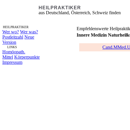
HEILPRAKTIKER
aus Deutschland, Österreich, Schweiz finden
HEILPRAKTIKER
Empfehlenswerte Heilpraktik
Wer wo?
Wer was?
Innere Medizin Naturheilk
Postleitzahl
Neue
Version
Cand.MMed.Uni
LINKS
Homöopath.
Mittel
Körperpunkte
Impressum