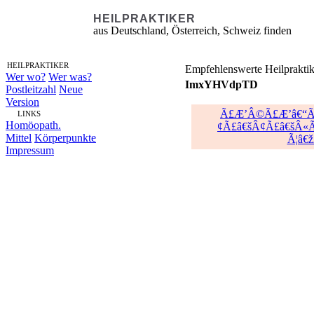
HEILPRAKTIKER
aus Deutschland, Österreich, Schweiz finden
HEILPRAKTIKER
Empfehlenswerte Heilpraktik
Wer wo?
Wer was?
ImxYHVdpTD
Postleitzahl
Neue
Version
Ã£Æ’Â©Ã£Æ’â€“Ã
LINKS
Homöopath.
¢Ã£â€šÂ¢Ã£â€šÂ«
Mittel
Körperpunkte
Ã¦â€
Impressum