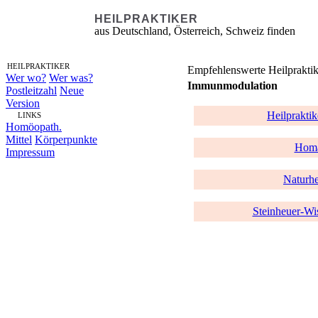
HEILPRAKTIKER
aus Deutschland, Österreich, Schweiz finden
HEILPRAKTIKER
Empfehlenswerte Heilpraktik
Wer wo?
Wer was?
Immunmodulation
Postleitzahl
Neue
Version
Heilpraktik
LINKS
Homöopath.
Mittel
Körperpunkte
Homa
Impressum
Naturhe
Steinheuer-Wi