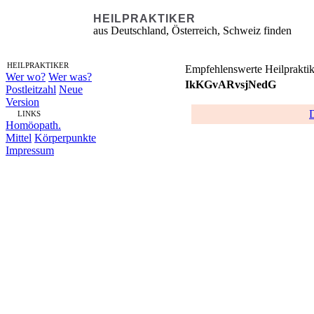
HEILPRAKTIKER
aus Deutschland, Österreich, Schweiz finden
HEILPRAKTIKER
Empfehlenswerte Heilpraktik
Wer wo?
Wer was?
IkKGvARvsjNedG
Postleitzahl
Neue
Version
LINKS
Homöopath.
Mittel
Körperpunkte
Impressum